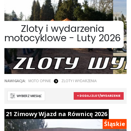
Zloty i wydarzenia
motocyklowe - Luty 2026
NAWIGACJA:
MOTO OPINIE
ZLOTY I WYDARZENIA
WYBIERZ MIESIĄC
+ DODAJ ZLOT/WYDARZENIE
21 Zimowy Wjazd na Równicę 2026
Śląskie