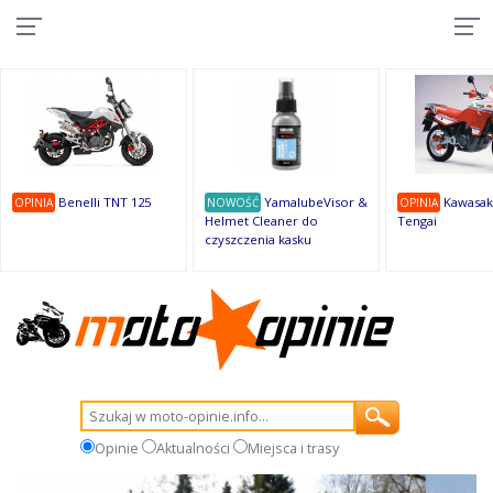
10
10
10
10
8
7
1
9
9
9
Benelli TNT 125
YamalubeVisor &
Kawasak
OPINIA
NOWOŚĆ
OPINIA
Helmet Cleaner do
Tengai
czyszczenia kasku
Opinie
Aktualności
Miejsca i trasy