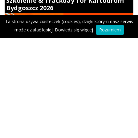
Szkolenie & Trackday Tor Kartodrom
Bydgoszcz 2026
Kujawsko-Pomorskie
Ta strona używa ciasteczek (cookies), dzięki którym nasz serwis
może działać lepiej.
Dowiedz się więcej
Rozumiem
08 sierpień 2026 - Bydgoszcz
Lotka z MotoFriends Działdowo na
koparkę DOLORES 2026
Warmińsko-Mazurskie