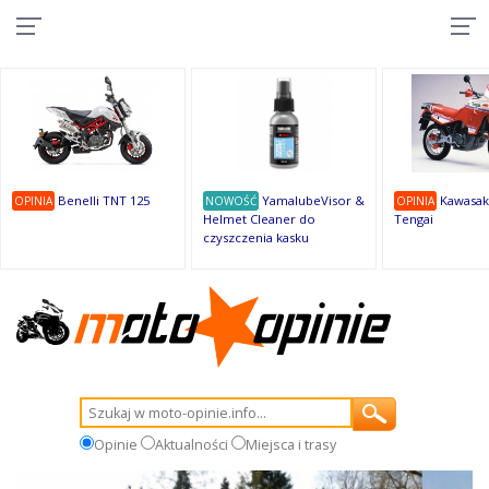
10
10
10
10
8
7
1
9
9
9
Benelli TNT 125
YamalubeVisor &
Kawasak
OPINIA
NOWOŚĆ
OPINIA
Helmet Cleaner do
Tengai
czyszczenia kasku
Opinie
Aktualności
Miejsca i trasy