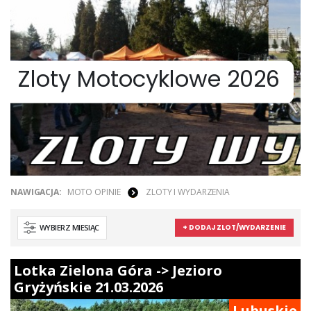
Zloty Motocyklowe 2026
NAWIGACJA:
MOTO OPINIE
ZLOTY I WYDARZENIA
WYBIERZ MIESIĄC
+ DODAJ ZLOT/WYDARZENIE
Lotka Zielona Góra -> Jezioro
Gryżyńskie 21.03.2026
Lubuskie