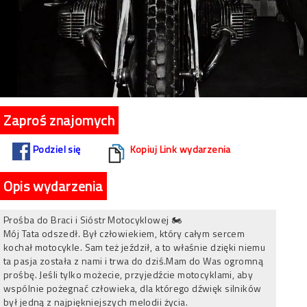
Zaproś znajomych
Podziel się
Kopiuj Link wydarzenia
Opis wydarzenia
Prośba do Braci i Sióstr Motocyklowej 🏍️
Mój Tata odszedł. Był człowiekiem, który całym sercem
kochał motocykle. Sam też jeździł, a to właśnie dzięki niemu
ta pasja została z nami i trwa do dziś.Mam do Was ogromną
prośbę. Jeśli tylko możecie, przyjedźcie motocyklami, aby
wspólnie pożegnać człowieka, dla którego dźwięk silników
był jedną z najpiękniejszych melodii życia.