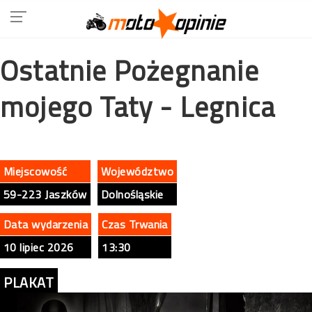
Ostatnie Pożegnanie
mojego Taty - Legnica
Miejscowość
Województwo
59-223 Jaszków
Dolnośląskie
Data wydarzenia
Czas Trwania
10 lipiec 2026
13:30
PLAKAT