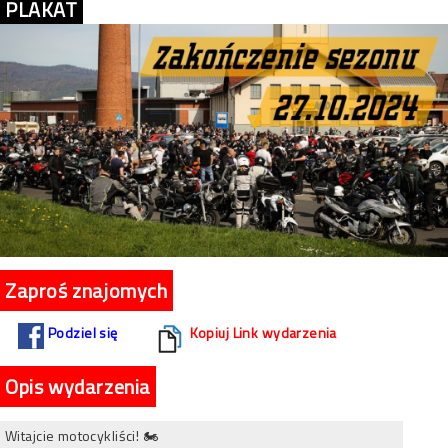
PLAKAT
Zaproś znajomych
Podziel się
Kopiuj Link wydarzenia
Opis wydarzenia
Witajcie motocykliści! 🏍️