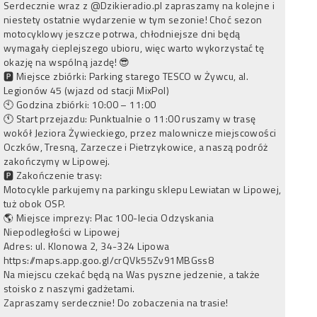
Serdecznie wraz z @Dzikieradio.pl zapraszamy na kolejne i
niestety ostatnie wydarzenie w tym sezonie! Choć sezon
motocyklowy jeszcze potrwa, chłodniejsze dni będą
wymagały cieplejszego ubioru, więc warto wykorzystać tę
okazję na wspólną jazdę! 😎
🅿️ Miejsce zbiórki: Parking starego TESCO w Żywcu, al.
Legionów 45 (wjazd od stacji MixPol)
🕙 Godzina zbiórki: 10:00 – 11:00
🕚 Start przejazdu: Punktualnie o 11:00 ruszamy w trasę
wokół Jeziora Żywieckiego, przez malownicze miejscowości
Oczków, Tresną, Zarzecze i Pietrzykowice, a naszą podróż
zakończymy w Lipowej.
🅿️ Zakończenie trasy:
Motocykle parkujemy na parkingu sklepu Lewiatan w Lipowej,
tuż obok OSP.
🌎 Miejsce imprezy: Plac 100-lecia Odzyskania
Niepodległości w Lipowej
Adres: ul. Klonowa 2, 34-324 Lipowa
https://maps.app.goo.gl/crQVk55Zv91MBGss8
Na miejscu czekać będą na Was pyszne jedzenie, a także
stoisko z naszymi gadżetami.
Zapraszamy serdecznie! Do zobaczenia na trasie!