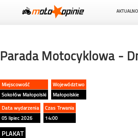
AKTUALNO
Parada Motocyklowa - D
Miejscowość
Województwo
Sokołów Małopolski
Małopolskie
Data wydarzenia
Czas Trwania
05 lipiec 2026
14:00
PLAKAT