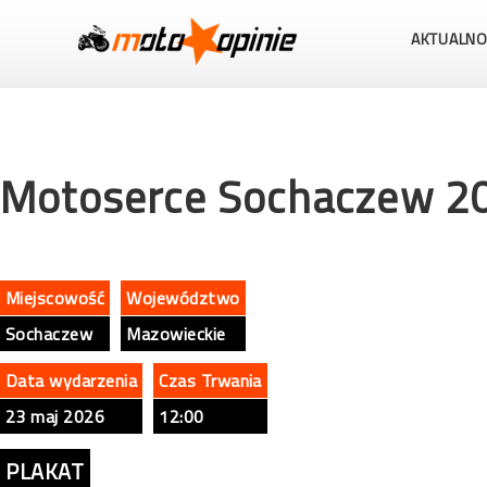
AKTUALNO
Motoserce Sochaczew 2
Miejscowość
Województwo
Sochaczew
Mazowieckie
Data wydarzenia
Czas Trwania
23 maj 2026
12:00
PLAKAT