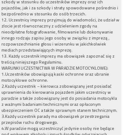
szkody w stosunku do uczestników imprezy oraz ich
pojazdów, jak i za szkody i straty spowodowane pośrednio i
bezpośrednio w stosunku do osób trzecich.
12. Uczestnicy imprezy przyjmują do wiadomości, że udział w
zlocie jest równoznaczny z udzieleniem zgody na
nieodpłatne fotografowanie, filmowanie lub dokonywanie
innego rodzaju zapisu jego osoby w związku z imprezą ,
rozpowszechnianie głosu i wizerunku w jakichkolwiek
mediach przedstawiających imprezę.
13. Każdy uczestnik imprezy ma obowiązek zapoznać się z
treścią niniejszego Regulaminu.
WARUNKI UCZESTNICTWA W PARADZIE MOTOCYKLOWEJ:
1.Uczestników obowiązują kaski ochronne oraz ubranie
motocyklowe ochronne.
2.Każdy uczestnik – kierowca zobowiązany jest posiadać
uprawnienia do kierowania pojazdem jakim uczestnicy w
paradzie a także zobowiązany jest do posiadania motocykla
z ważnymi badaniami technicznymi oraz opłaconym
ubezpieczeniem OC a także sprawnym stanem technicznym.
3.Każdy uczestnik parady ma obowiązek przestrzegania
przepisów ruchu drogowego.
4.W paradzie mogą uczestniczyć jedynie osoby nie będące
pod wpływem alkoholu i innych środków odurzających.