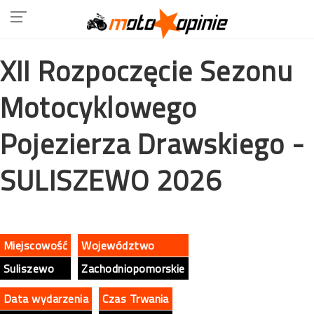
XII Rozpoczęcie Sezonu
Motocyklowego
Pojezierza Drawskiego -
SULISZEWO 2026
Miejscowość
Województwo
Suliszewo
Zachodniopomorskie
Data wydarzenia
Czas Trwania