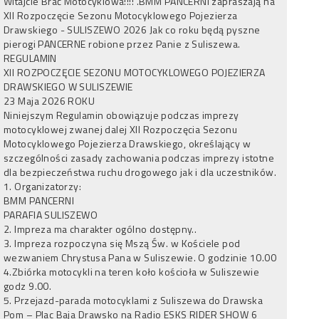
Witajcie Brać Motocyklowa!!!! .BMM PANCERNI zapraszają na
XII Rozpoczęcie Sezonu Motocyklowego Pojezierza
Drawskiego - SULISZEWO 2026 Jak co roku będą pyszne
pierogi PANCERNE robione przez Panie z Suliszewa.
REGULAMIN
XII ROZPOCZĘCIE SEZONU MOTOCYKLOWEGO POJEZIERZA
DRAWSKIEGO W SULISZEWIE
23 Maja 2026 ROKU
Niniejszym Regulamin obowiązuje podczas imprezy
motocyklowej zwanej dalej XII Rozpoczęcia Sezonu
Motocyklowego Pojezierza Drawskiego, określający w
szczególności zasady zachowania podczas imprezy istotne
dla bezpieczeństwa ruchu drogowego jak i dla uczestników.
1. Organizatorzy:
BMM PANCERNI
PARAFIA SULISZEWO
2. Impreza ma charakter ogólno dostępny..
3. Impreza rozpoczyna się Mszą Św. w Kościele pod
wezwaniem Chrystusa Pana w Suliszewie. O godzinie 10.00
4.Zbiórka motocykli na teren koło kościoła w Suliszewie
godz 9.00.
5. Przejazd-parada motocyklami z Suliszewa do Drawska
Pom – Plac Baja Drawsko na Radio ESKS RIDER SHOW 6