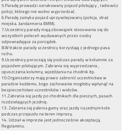
5.Paradę prowadzi oznakowany pojazd pilotujący , radiowóz
policji, którego nie wolno wyprzedzać.
6.Paradę zamyka pojazd uprzywilejowany (policja, straż
miejska. żandarmeria BMM).
7.Uczestnicy parady mają obowiązek stosowania się do
wszystkich poleceń wydawanych przez osoby
odpowiadające za porządek.
8.W trakcie parady uczestnicy korzystają z jednego pasa
ruchu.
9.Uczestnicy poruszają się podczas parady w kolumnie za
pojazdem pilotującym. Zabrania się wyprzedzania ,
opuszczania kolumny, wjeżdżania na chodnik itp.
10.Organizatorzy mają prawo zabronić uczestnictwa w
paradzie każdemu, kogo zachowanie mogłoby wpłynąć na
bezpieczeństwo uczestników i widzów.
11.Zabrania się jazdy po chodnikach dla pieszych, pasach
rozdzielających jezdnię.
13. Zabrania się palenia gumy oraz jazdy na jednym kole
podczas przejazdu na teren imprezy.
14. Udział w imprezie jest jednocześnie akceptacją
Regulaminu.