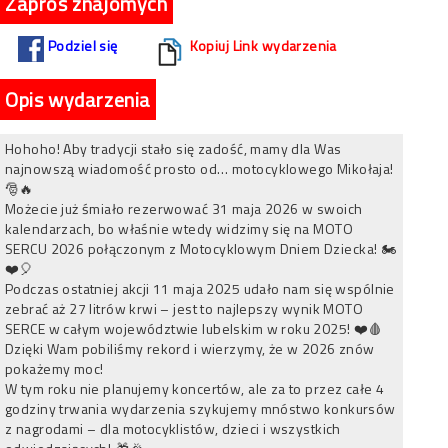
Zaproś znajomych
Podziel się
Kopiuj Link wydarzenia
Opis wydarzenia
Hohoho! Aby tradycji stało się zadość, mamy dla Was
najnowszą wiadomość prosto od… motocyklowego Mikołaja!
🎅🔥
Możecie już śmiało rezerwować 31 maja 2026 w swoich
kalendarzach, bo właśnie wtedy widzimy się na MOTO
SERCU 2026 połączonym z Motocyklowym Dniem Dziecka! 🏍
❤️🎈
Podczas ostatniej akcji 11 maja 2025 udało nam się wspólnie
zebrać aż 27 litrów krwi – jest to najlepszy wynik MOTO
SERCE w całym województwie lubelskim w roku 2025! ❤️🩸
Dzięki Wam pobiliśmy rekord i wierzymy, że w 2026 znów
pokażemy moc!
W tym roku nie planujemy koncertów, ale za to przez całe 4
godziny trwania wydarzenia szykujemy mnóstwo konkursów
z nagrodami – dla motocyklistów, dzieci i wszystkich