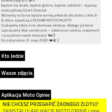
odwiedzających! 🎁🎉
Będzie się działo, będzie głośno, będzie radośnie – typowy
motocyklowy Dzień Dziecka!
Wisienką na torcie będzie turniej piłkarski dla dzieci z klas 6-
8, które zawalczą o PUCHAR MOTOCYKLISTY!
Szykujemy także inne darmowe atrakcje, dlatego już teraz
zapraszamy Was serdecznie – zabierzcie rodziny, znajomych
i oczywiście swoje maszyny! 🏍💥
Do zobaczenia 31 maja 2026! ❤️🩸🎈
Kto Jedzie
Wasze zdjęcia
Aplikacja Moto Opinie
NIE CHCESZ PRZEGAPIĆ ŻADNEGO ZLOTU?
ZAINSTALUJ APLIKACJE MOTO OPINIE i miej