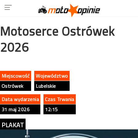
Motoserce Ostrówek
2026
Miejscowość
Województwo
Ostrówek
Lubelskie
Data wydarzenia
Czas Trwania
31 maj 2026
12:15
PLAKAT