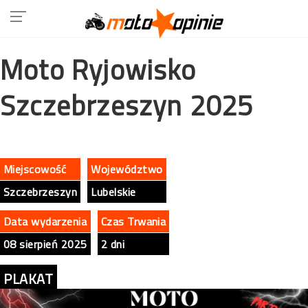
Moto Ryjowisko
Szczebrzeszyn 2025
Miejscowość
Województwo
Szczebrzeszyn
Lubelskie
Data wydarzenia
Czas Trwania
08 sierpień 2025
2 dni
PLAKAT